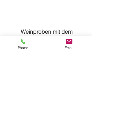
Weinproben mit dem
Winzer
Phone
Email
ab 20:00 Uhr
inkl. 6 Weinen
min. 2 Personen
max. 30 Personen
15,00 € pro Person
Termine folgen
Grillabende BBQ - Buffet
: