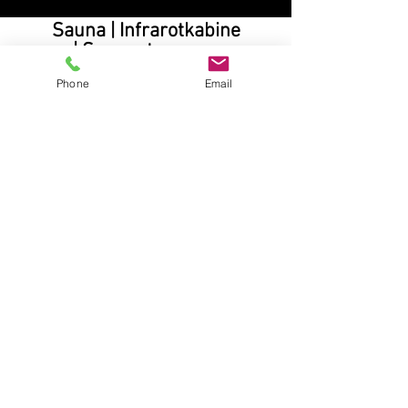
Sauna | Infrarotkabine
| Sonnenterrasse
Phone
Email
hier mehr
E- Parkplatz mit
Ladesäule direkt
am Hotel
Winetastin