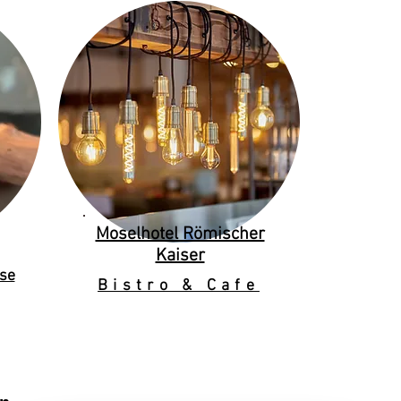
Moselhotel Römischer
Kaiser
se
Bistro & Cafe