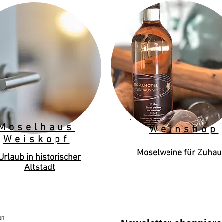
Moselhaus
Weinshop
Weiskopf
Moselweine für Zuhau
Urlaub in historischer
Altstadt
on