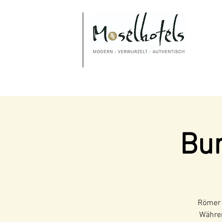
Bu
Römer 
Währen