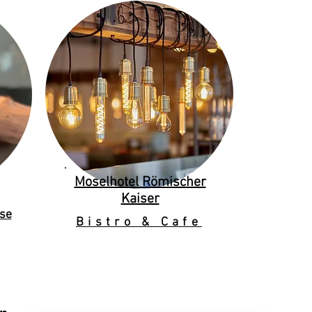
Moselhotel Römischer
Kaiser
se
Bistro & Cafe