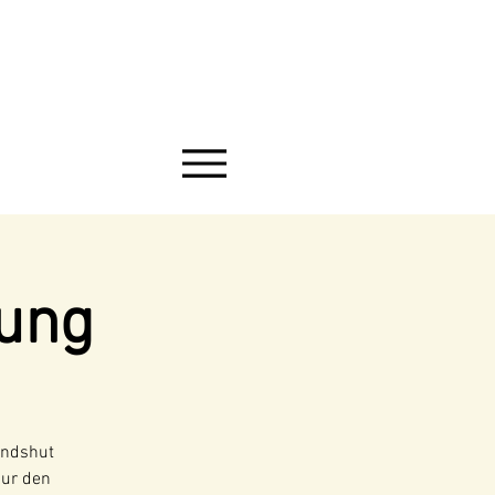
ung
andshut
nur den