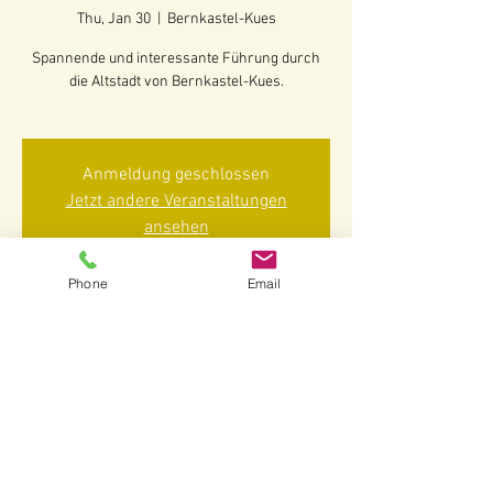
Thu, Jan 30
  |  
Bernkastel-Kues
Spannende und interessante Führung durch
die Altstadt von Bernkastel-Kues.
Anmeldung geschlossen
Jetzt andere Veranstaltungen
ansehen
Phone
Email
Time & Location
Jan 30, 2025, 2:30 PM – 4:00 PM
Bernkastel-Kues, 54470 Bernkastel-Kues-
Bernkastel, Deutschland