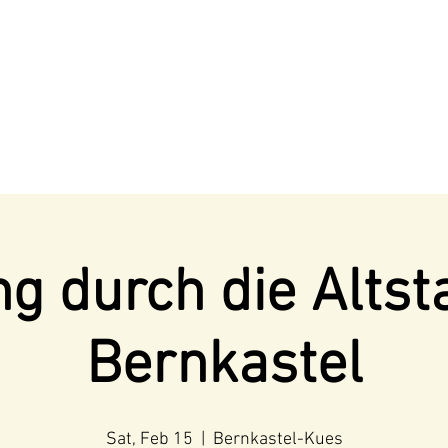
g durch die Altst
Bernkastel
Sat, Feb 15
  |  
Bernkastel-Kues