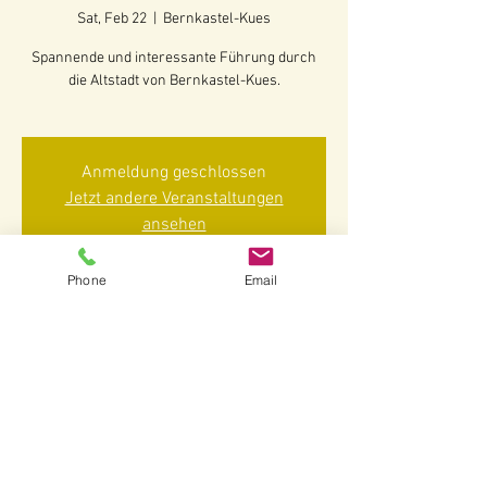
Sat, Feb 22
  |  
Bernkastel-Kues
Spannende und interessante Führung durch
die Altstadt von Bernkastel-Kues.
Anmeldung geschlossen
Jetzt andere Veranstaltungen
ansehen
Phone
Email
Time & Location
Feb 22, 2025, 2:30 PM – 4:00 PM
Bernkastel-Kues, 54470 Bernkastel-Kues-
Bernkastel, Deutschland