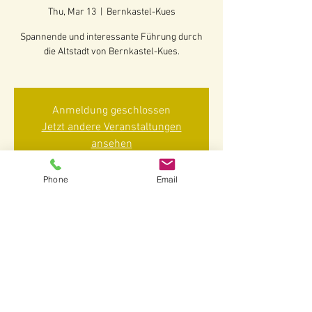
Thu, Mar 13
  |  
Bernkastel-Kues
Spannende und interessante Führung durch
die Altstadt von Bernkastel-Kues.
Anmeldung geschlossen
Jetzt andere Veranstaltungen
ansehen
Phone
Email
Time & Location
Mar 13, 2025, 2:30 PM – 4:00 PM
Bernkastel-Kues, 54470 Bernkastel-Kues-
Bernkastel, Deutschland