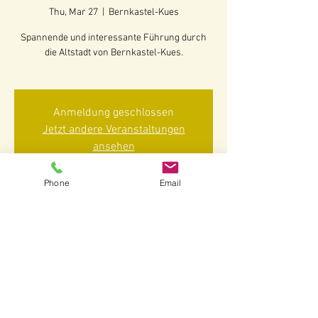
Thu, Mar 27
  |  
Bernkastel-Kues
Spannende und interessante Führung durch
die Altstadt von Bernkastel-Kues.
Anmeldung geschlossen
Jetzt andere Veranstaltungen
ansehen
Phone
Email
Time & Location
Mar 27, 2025, 2:30 PM – 4:00 PM
Bernkastel-Kues, 54470 Bernkastel-Kues-
Bernkastel, Deutschland