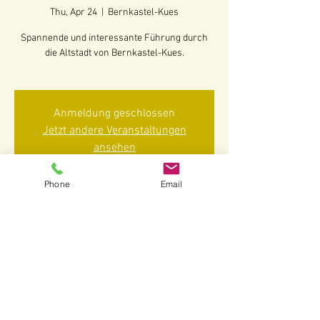
Thu, Apr 24
  |  
Bernkastel-Kues
Spannende und interessante Führung durch
die Altstadt von Bernkastel-Kues.
Anmeldung geschlossen
Jetzt andere Veranstaltungen
ansehen
Phone
Email
Time & Location
Apr 24, 2025, 2:30 PM – 4:00 PM
Bernkastel-Kues, 54470 Bernkastel-Kues-
Bernkastel, Deutschland