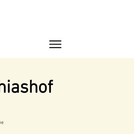
hiashof
he