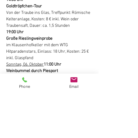
Goldtröpfchen-Tour
Von der Traube ins Glas, Treffpunkt: Römische 
Kelteranlage, Kosten: 8 € inkl. Wein oder 
19:00 Uhr

Große Rieslingweinprobe
im Klausenhofkeller mit dem WTG 
Hitparadenstars, Einlass: 18 Uhr, Kosten: 25 € 
inkl. Glaspfand
Sonntag, 06. Oktober
11:00 Uhr

Weinbummel durch Piesport
11:30 Uhr

Phone
Email
Führung durch die römische Kelteranlage
Treffpunkt:Römische Kelteranlage, Kosten 8 € 
inkl. 1 Glas Wein o. Traubensaft, Dauer: ca. 1 
14:00 Uhr

Römische kulturelle Wein-Wanderung, 
Treffpunkt: Kirche St. Michael, kosten 18 € inkl. 