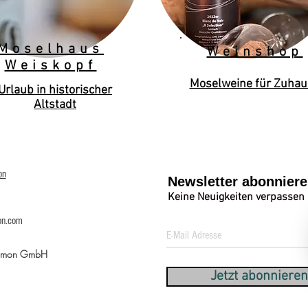
Moselhaus
Weinshop
Weiskopf
Moselweine für Zuhau
Urlaub in historischer
Altstadt
on
Newsletter abonnier
Keine Neuigkeiten verpassen
on.com
Simon GmbH
Jetzt abonnieren