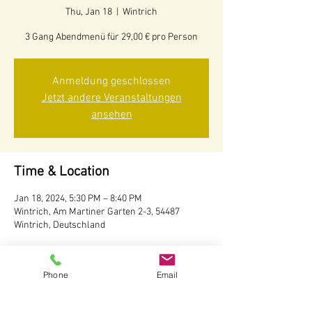
Thu, Jan 18
  |  
Wintrich
3 Gang Abendmenü für 29,00 € pro Person
Anmeldung geschlossen
Jetzt andere Veranstaltungen
ansehen
Time & Location
Jan 18, 2024, 5:30 PM – 8:40 PM
Wintrich, Am Martiner Garten 2-3, 54487
Wintrich, Deutschland
About the event
Phone
Email
Im Januar & Februar bieten wir an
verschiedenen Tagen zum Wochenende hin ein