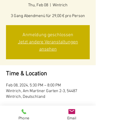
Thu, Feb 08
  |  
Wintrich
3 Gang Abendmenü für 29,00 € pro Person
Anmeldung geschlossen
Jetzt andere Veranstaltungen
ansehen
Time & Location
Feb 08, 2024, 5:30 PM – 8:00 PM
Wintrich, Am Martiner Garten 2-3, 54487
Wintrich, Deutschland
About the event
Phone
Email
Im Januar & Februar bieten wir an
verschiedenen Tagen zum Wochenende hin ein