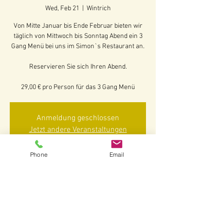
Wed, Feb 21
  |  
Wintrich
Von Mitte Januar bis Ende Februar bieten wir
täglich von Mittwoch bis Sonntag Abend ein 3
Gang Menü bei uns im Simon`s Restaurant an.
Reservieren Sie sich Ihren Abend.
29,00 € pro Person für das 3 Gang Menü
Anmeldung geschlossen
Jetzt andere Veranstaltungen
ansehen
Phone
Email
Time & Location
Feb 21, 2024, 5:30 PM – 8:00 PM
Wintrich, Am Martiner Garten 2-3, 54487