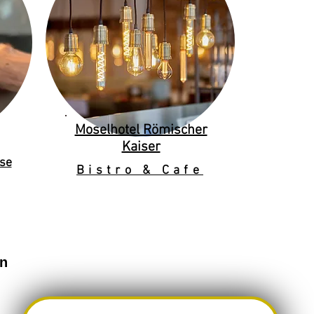
Moselhotel Römischer
Kaiser
se
Bistro & Cafe
en