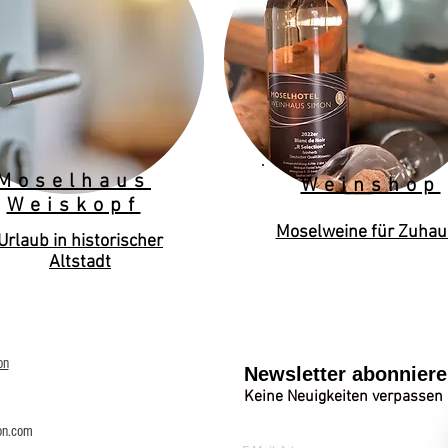
Moselhaus
Weinshop
Weiskopf
Moselweine für Zuhau
Urlaub in historischer
Altstadt
on
Newsletter abonnier
Keine Neuigkeiten verpassen
on.com