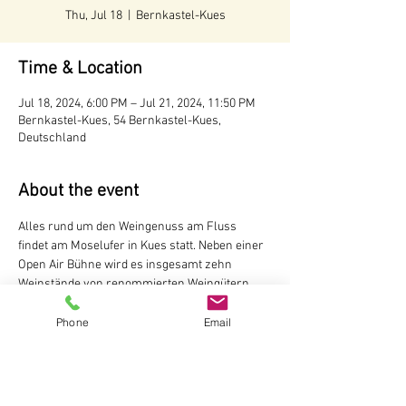
Thu, Jul 18
  |  
Bernkastel-Kues
Time & Location
Jul 18, 2024, 6:00 PM – Jul 21, 2024, 11:50 PM
Bernkastel-Kues, 54 Bernkastel-Kues,
Deutschland
About the event
Alles rund um den Weingenuss am Fluss 
findet am Moselufer in Kues statt. Neben einer 
Open Air Bühne wird es insgesamt zehn 
Weinstände von renommierten Weingütern 
aus der Stadt geben. Dazu noch eine Vielzahl 
von Essensständen auf der kulinarischen 
Phone
Email
Meile. Das Areal am Kueser Moselufer bietet 
einen einmaligen Blick auf die mittelalterliche 
Stadt Bernkastel mit ihrem Wahrzeichen der 
Burg Landshut – gelegen in mitten der 