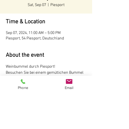
Sat, Sep 07
  |  
Piesport
Time & Location
Sep 07, 2024, 11:00 AM – 5:00 PM
Piesport, 54 Piesport, Deutschland
About the event
Weinbummel durch Piesport!
Besuchen Sie bei einem gemütlichen Bummel 
durch Piesport fünf unserer Winzer und 
probieren dort jeweils 2 Weine.
Phone
Email
Kartenverkauf in der Touristinformation 
Piesport/Minheim oder im 
Online-Shop 
18 € pro Person
Der Weinbummel ist nicht geführt.
Touristinformation Piesport/Minheim
Show More