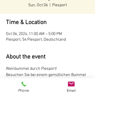
Sun, Oct 06
  |  
Piesport
Time & Location
Oct 06, 2024, 11:00 AM – 5:00 PM
Piesport, 54 Piesport, Deutschland
About the event
Weinbummel durch Piesport!
Besuchen Sie bei einem gemütlichen Bummel 
durch Piesport fünf unserer Winzer und 
probieren dort jeweils 2 Weine.
Phone
Email
Kartenverkauf in der Touristinformation 
Piesport/Minheim oder im 
Online-Shop 
18 € pro Person
Der Weinbummel ist nicht geführt.
Touristinformation Piesport/Minheim
Show More