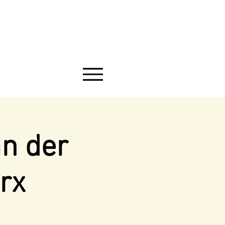
an der
rx