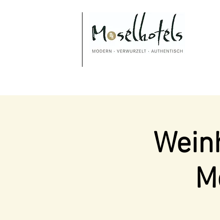
Weinh
M