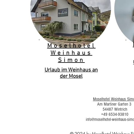
Moselhotel
Weinhaus
Simon
Urlaub im Weinhaus an
der Mosel
Moselhotel Weinhaus Sim
Am Martiner Garten 3
54487 Wintrich
+49 6534-93810
info@moselhotel-weinhaus-sim
© 2024 by Moselhotel Weinhaus 