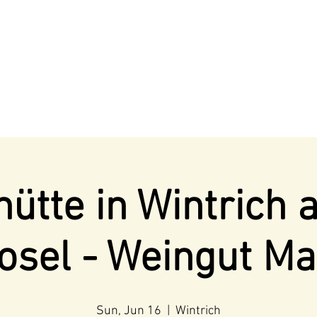
ütte in Wintrich 
osel - Weingut Ma
Sun, Jun 16
  |  
Wintrich