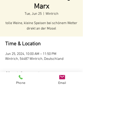
Marx
Tue, Jun 25
  |  
Wintrich
tolle Weine, kleine Speisen bei schönem Wetter
direkt an der Mosel
Time & Location
Jun 25, 2024, 10:00 AM – 11:50 PM
Wintrich, 54487 Wintrich, Deutschland
About the event
Phone
Email
Voraussichtliche Öffnungszeiten:
Juni - Anfang Oktober 2024
Öffnungszeiten:
Täglich ab 10 Uhr
Wir behalten uns vor, bei schlechtem Wetter 
die Hütte nicht zu öffnen.
