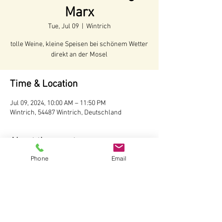
Marx
Tue, Jul 09
  |  
Wintrich
tolle Weine, kleine Speisen bei schönem Wetter
direkt an der Mosel
Time & Location
Jul 09, 2024, 10:00 AM – 11:50 PM
Wintrich, 54487 Wintrich, Deutschland
About the event
Phone
Email
Voraussichtliche Öffnungszeiten:
Juni - Anfang Oktober 2024
Öffnungszeiten:
Täglich ab 10 Uhr
Wir behalten uns vor, bei schlechtem Wetter 
die Hütte nicht zu öffnen.
