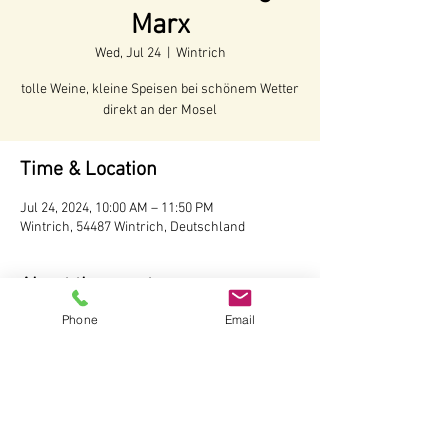
Marx
Wed, Jul 24
  |  
Wintrich
tolle Weine, kleine Speisen bei schönem Wetter
direkt an der Mosel
Time & Location
Jul 24, 2024, 10:00 AM – 11:50 PM
Wintrich, 54487 Wintrich, Deutschland
About the event
Phone
Email
Voraussichtliche Öffnungszeiten:
Juni - Anfang Oktober 2024
Öffnungszeiten:
Täglich ab 10 Uhr
Wir behalten uns vor, bei schlechtem Wetter 
die Hütte nicht zu öffnen.
