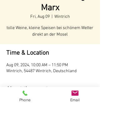
Marx
Fri, Aug 09
  |  
Wintrich
tolle Weine, kleine Speisen bei schönem Wetter
direkt an der Mosel
Time & Location
Aug 09, 2024, 10:00 AM – 11:50 PM
Wintrich, 54487 Wintrich, Deutschland
About the event
Phone
Email
Voraussichtliche Öffnungszeiten:
Juni - Anfang Oktober 2024
Öffnungszeiten:
Täglich ab 10 Uhr
Wir behalten uns vor, bei schlechtem Wetter 
die Hütte nicht zu öffnen.
