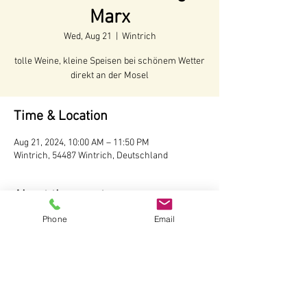
Marx
Wed, Aug 21
  |  
Wintrich
tolle Weine, kleine Speisen bei schönem Wetter
direkt an der Mosel
Time & Location
Aug 21, 2024, 10:00 AM – 11:50 PM
Wintrich, 54487 Wintrich, Deutschland
About the event
Phone
Email
Voraussichtliche Öffnungszeiten:
Juni - Anfang Oktober 2024
Öffnungszeiten:
Täglich ab 10 Uhr
Wir behalten uns vor, bei schlechtem Wetter 
die Hütte nicht zu öffnen.
