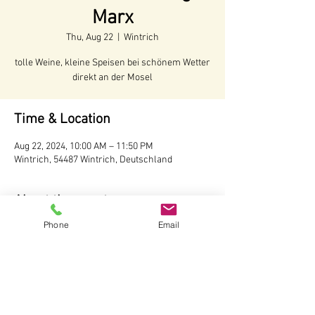
Marx
Thu, Aug 22
  |  
Wintrich
tolle Weine, kleine Speisen bei schönem Wetter
direkt an der Mosel
Time & Location
Aug 22, 2024, 10:00 AM – 11:50 PM
Wintrich, 54487 Wintrich, Deutschland
About the event
Phone
Email
Voraussichtliche Öffnungszeiten:
Juni - Anfang Oktober 2024
Öffnungszeiten:
Täglich ab 10 Uhr
Wir behalten uns vor, bei schlechtem Wetter 
die Hütte nicht zu öffnen.
