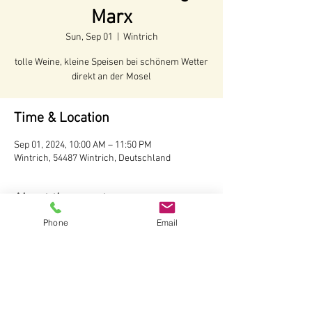
Marx
Sun, Sep 01
  |  
Wintrich
tolle Weine, kleine Speisen bei schönem Wetter
direkt an der Mosel
Time & Location
Sep 01, 2024, 10:00 AM – 11:50 PM
Wintrich, 54487 Wintrich, Deutschland
About the event
Phone
Email
Voraussichtliche Öffnungszeiten:
Juni - Anfang Oktober 2024
Öffnungszeiten:
Täglich ab 10 Uhr
Wir behalten uns vor, bei schlechtem Wetter 
die Hütte nicht zu öffnen.
