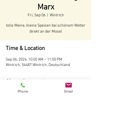
Marx
Fri, Sep 06
  |  
Wintrich
tolle Weine, kleine Speisen bei schönem Wetter
direkt an der Mosel
Time & Location
Sep 06, 2024, 10:00 AM – 11:50 PM
Wintrich, 54487 Wintrich, Deutschland
About the event
Phone
Email
Voraussichtliche Öffnungszeiten:
Juni - Anfang Oktober 2024
Öffnungszeiten:
Täglich ab 10 Uhr
Wir behalten uns vor, bei schlechtem Wetter 
die Hütte nicht zu öffnen.
