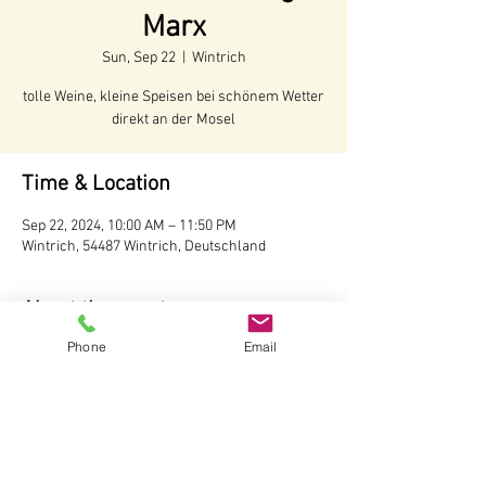
Marx
Sun, Sep 22
  |  
Wintrich
tolle Weine, kleine Speisen bei schönem Wetter
direkt an der Mosel
Time & Location
Sep 22, 2024, 10:00 AM – 11:50 PM
Wintrich, 54487 Wintrich, Deutschland
About the event
Phone
Email
Voraussichtliche Öffnungszeiten:
Juni - Anfang Oktober 2024
Öffnungszeiten:
Täglich ab 10 Uhr
Wir behalten uns vor, bei schlechtem Wetter 
die Hütte nicht zu öffnen.
