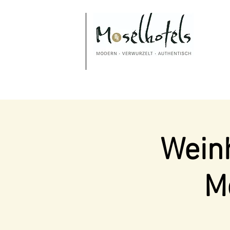
Weinh
M