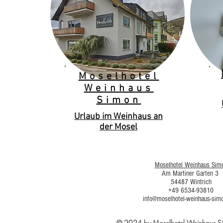
Moselhotel
Weinhaus
Simon
Urlaub im Weinhaus an
der Mosel
Moselhotel Weinhaus Sim
Am Martiner Garten 3
54487 Wintrich
+49 6534-93810
info@moselhotel-weinhaus-sim
© 2024 by Moselhotel Weinhaus 