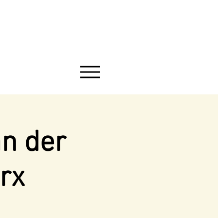
an der
rx