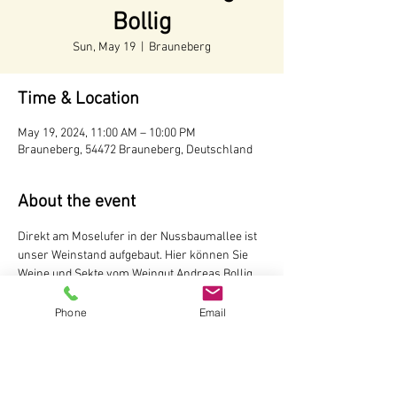
Bollig
Sun, May 19
  |  
Brauneberg
Time & Location
May 19, 2024, 11:00 AM – 10:00 PM
Brauneberg, 54472 Brauneberg, Deutschland
About the event
Direkt am Moselufer in der Nussbaumallee ist 
unser Weinstand aufgebaut. Hier können Sie 
Weine und Sekte vom Weingut Andreas Bollig, 
Brauneberg probieren

Der Weinstand ist während der 
Phone
Email
Tourismussaison von Mai bis Oktober
 geöffnet.
ab 11 Uhr
Weingut Andreas Bollig
Im Kirchenfeld 1