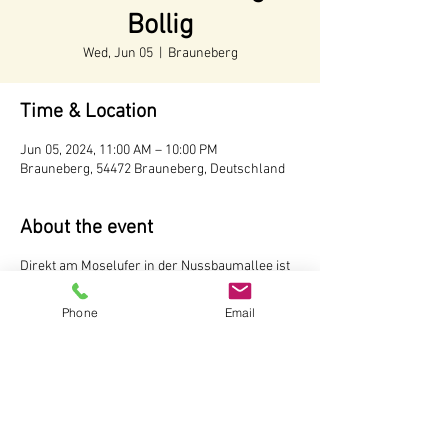
Bollig
Wed, Jun 05
  |  
Brauneberg
Time & Location
Jun 05, 2024, 11:00 AM – 10:00 PM
Brauneberg, 54472 Brauneberg, Deutschland
About the event
Direkt am Moselufer in der Nussbaumallee ist
unser Weinstand aufgebaut. Hier können Sie
Weine und Sekte vom Weingut Andreas Bollig,
Phone
Email
Brauneberg probieren Der Weinstand ist
während der Tourismussaison von Mai bis
Oktober
ab 11 Uhr
geöffnet.
Weingut Andreas Bollig
Im Kirchenfeld 1
54472 Brauneberg