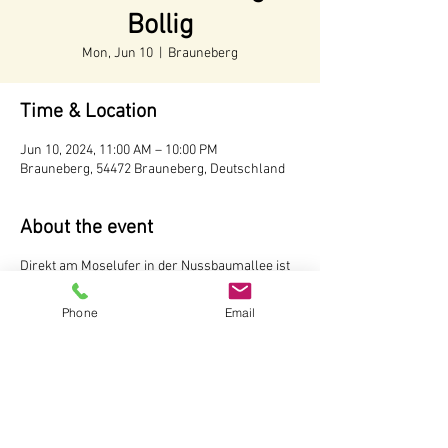
Bollig
Mon, Jun 10
  |  
Brauneberg
Time & Location
Jun 10, 2024, 11:00 AM – 10:00 PM
Brauneberg, 54472 Brauneberg, Deutschland
About the event
Direkt am Moselufer in der Nussbaumallee ist
unser Weinstand aufgebaut. Hier können Sie
Weine und Sekte vom Weingut Andreas Bollig,
Phone
Email
Brauneberg probieren Der Weinstand ist
während der Tourismussaison von Mai bis
Oktober
ab 11 Uhr
geöffnet.
Weingut Andreas Bollig
Im Kirchenfeld 1
54472 Brauneberg