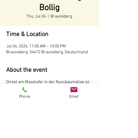
Bollig
Thu, Jul 04
  |  
Brauneberg
Time & Location
Jul 04, 2024, 11:00 AM – 10:00 PM
Brauneberg, 54472 Brauneberg, Deutschland
About the event
Direkt am Moselufer in der Nussbaumallee ist
unser Weinstand aufgebaut. Hier können Sie
Weine und Sekte vom Weingut Andreas Bollig,
Phone
Email
Brauneberg probieren Der Weinstand ist
während der Tourismussaison von Mai bis
Oktober
ab 11 Uhr
geöffnet.
Weingut Andreas Bollig
Im Kirchenfeld 1
54472 Brauneberg