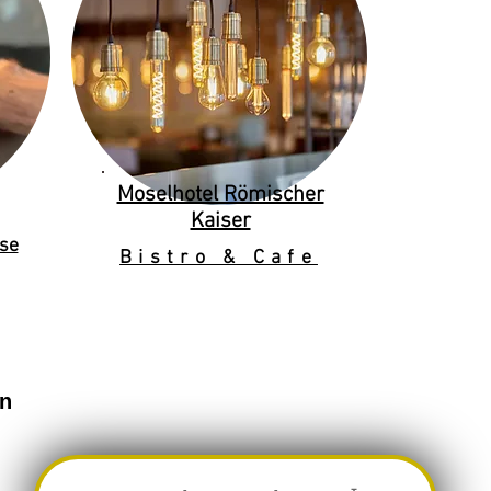
Moselhotel Römischer
Kaiser
se
Bistro & Cafe
en