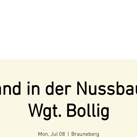
nd in der Nussb
Wgt. Bollig
Mon, Jul 08
  |  
Brauneberg