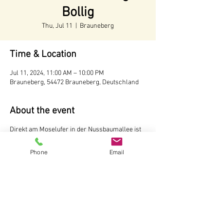
Bollig
Thu, Jul 11
  |  
Brauneberg
Time & Location
Jul 11, 2024, 11:00 AM – 10:00 PM
Brauneberg, 54472 Brauneberg, Deutschland
About the event
Direkt am Moselufer in der Nussbaumallee ist
unser Weinstand aufgebaut. Hier können Sie
Weine und Sekte vom Weingut Andreas Bollig,
Phone
Email
Brauneberg probieren Der Weinstand ist
während der Tourismussaison von Mai bis
Oktober
ab 11 Uhr
geöffnet.
Weingut Andreas Bollig
Im Kirchenfeld 1
54472 Brauneberg