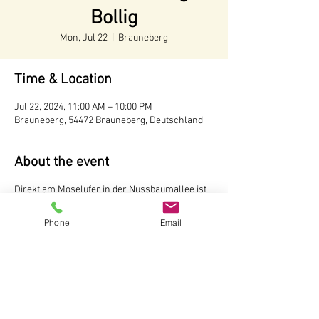
Bollig
Mon, Jul 22
  |  
Brauneberg
Time & Location
Jul 22, 2024, 11:00 AM – 10:00 PM
Brauneberg, 54472 Brauneberg, Deutschland
About the event
Direkt am Moselufer in der Nussbaumallee ist
unser Weinstand aufgebaut. Hier können Sie
Weine und Sekte vom Weingut Andreas Bollig,
Phone
Email
Brauneberg probieren Der Weinstand ist
während der Tourismussaison von Mai bis
Oktober
ab 11 Uhr
geöffnet.
Weingut Andreas Bollig
Im Kirchenfeld 1
54472 Brauneberg