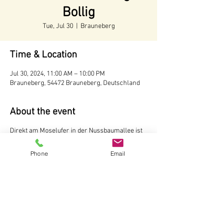
Bollig
Tue, Jul 30
  |  
Brauneberg
Time & Location
Jul 30, 2024, 11:00 AM – 10:00 PM
Brauneberg, 54472 Brauneberg, Deutschland
About the event
Direkt am Moselufer in der Nussbaumallee ist
unser Weinstand aufgebaut. Hier können Sie
Weine und Sekte vom Weingut Andreas Bollig,
Phone
Email
Brauneberg probieren Der Weinstand ist
während der Tourismussaison von Mai bis
Oktober
ab 11 Uhr
geöffnet.
Weingut Andreas Bollig
Im Kirchenfeld 1
54472 Brauneberg