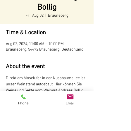
Bollig
Fri, Aug 02
  |  
Brauneberg
Time & Location
Aug 02, 2024, 11:00 AM – 10:00 PM
Brauneberg, 54472 Brauneberg, Deutschland
About the event
Direkt am Moselufer in der Nussbaumallee ist 
unser Weinstand aufgebaut. Hier können Sie 
Weine und Sekte vom Weingut Andreas Bollig, 
Brauneberg probieren

Der Weinstand ist während der 
Phone
Email
Tourismussaison von Mai bis Oktober
 geöffnet.
ab 11 Uhr
Weingut Andreas Bollig
Im Kirchenfeld 1