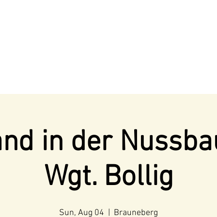
nd in der Nussb
Wgt. Bollig
Sun, Aug 04
  |  
Brauneberg