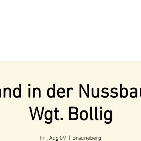
nd in der Nussb
Wgt. Bollig
Fri, Aug 09
  |  
Brauneberg