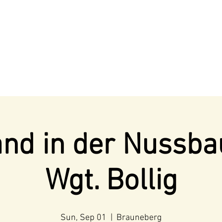
nd in der Nussb
Wgt. Bollig
Sun, Sep 01
  |  
Brauneberg