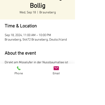
Bollig
Wed, Sep 18
  |  
Brauneberg
Time & Location
Sep 18, 2024, 11:00 AM – 10:00 PM
Brauneberg, 54472 Brauneberg, Deutschland
About the event
Direkt am Moselufer in der Nussbaumallee ist
unser Weinstand aufgebaut. Hier können Sie
Weine und Sekte vom Weingut Andreas Bollig,
Phone
Email
Brauneberg probieren Der Weinstand ist
während der Tourismussaison von Mai bis
Oktober
ab 11 Uhr
geöffnet.
Weingut Andreas Bollig
Im Kirchenfeld 1
54472 Brauneberg