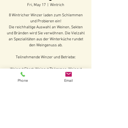
Fri, May 17
  |  
Wintrich
8 Wintricher Winzer laden zum Schlemmen
und Probieren ein!
Die reichhaltige Auswahl an Weinen, Sekten
und Bränden wird Sie verwöhnen. Die Vielzahl
an Spezialitäten aus der Winterküche rundet
den Weingenuss ab.
Teilnehmende Winzer und Betriebe:
Weingut Ebert, Weingut Thömmes, Weingut
Clemens, Weing
Phone
Email
Time & Location
May 17, 2024, 12:00 PM – May 20, 2024, 11:50
PM
Wintrich, 54487 Wintrich, Deutschland