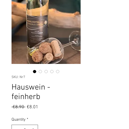
SKU: Nr7
Hauswein -
feinherb
Regular
Sale
 €8.90 
€8.01
Price
Price
Quantity
*