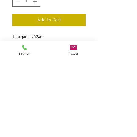
Add to Cart
Jahrgang: 2024er
Cuvée - Deutscher Qualitätswein
Phone
Email
Restsüße 18 g/Säure 6,0 g/Alk. 11 %
Feinwürziges Aroma, samtig süffig „Ein
sitzen-bleib-Wein“ >
(Literpreis 11.86 €)
Füllmenge: 0,75 l
Preis: 8.90 EUR
inkl. 19 % MwSt. zzgl. Versandkosten
Grundpreis: 11.86 EUR / Liter