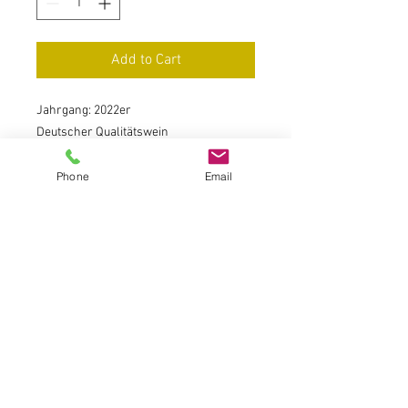
Add to Cart
Jahrgang: 2022er
Deutscher Qualitätswein
Wintricher Großer Herrgott
Phone
Email
Restsüße 9,6 g/Säure 5,0 g/Alk. 11,0 %
Frisches Kräuterbukett, feinwürzig Süße
und Säure sehr harmonisch
(Literpreis 11,86 €)
Füllmenge: 0,75 l
Preis: 8.90 EUR
inkl. 19 % MwSt. zzgl. Versandkosten
Grundpreis: 11,86 EUR / Liter