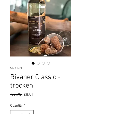
SKU: Nr1
Rivaner Classic -
trocken
Regular
Sale
 €8.90 
€8.01
Price
Price
Quantity
*