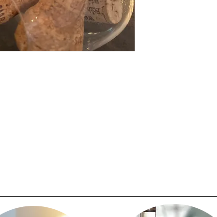
· Am Martinergarte
· 54487 Wintrich
· Tel.+ 49 (0)6534 9
· Fax + 49 (0)6534 
Email: info@moselhot
mittels einer eindeutig
versandter Brief, Telef
Entschluss, diesen Ver