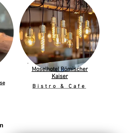
Moselhotel Römischer
Kaiser
se
Bistro & Cafe
en