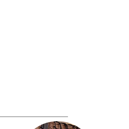
n 3
3810
18149
el-weinhaus-simon.com
en Erklärung (z.B. ein mit der Post
ax oder E-Mail) über Ihren
trag zu widerrufen, informieren.