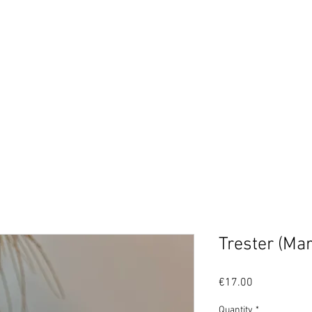
Trester (Mar
Price
€17.00
Quantity
*