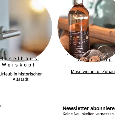
Moselhaus
Weinshop
Weiskopf
Moselweine für Zuhau
Urlaub in historischer
Altstadt
on
Newsletter abonnier
Keine Neuigkeiten verpassen